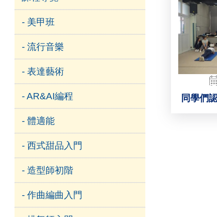
- 美甲班
- 流行音樂
- 表達藝術
- AR&AI編程
同學們
- 體適能
- 西式甜品入門
- 造型師初階
- 作曲編曲入門