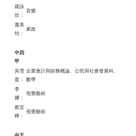
羅詠
音樂
欣：
蕭美
家政
怡：
中四
甲
吳雪
企業會計與財務概論、公民與社會發展科、
盈：
數學
李
視覺藝術
娜：
蔡宜
視覺藝術
樺：
中五