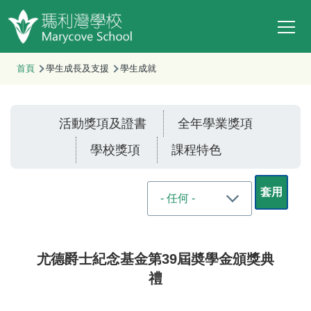
Main
移至主內容
T
navi
導
首頁
學生成長及支援
學生成就
航
連
活動獎項及證書
全年學業獎項
結
學校獎項
課程特⾊
尤德爵士紀念基金第39屆奬學金頒獎典
禮