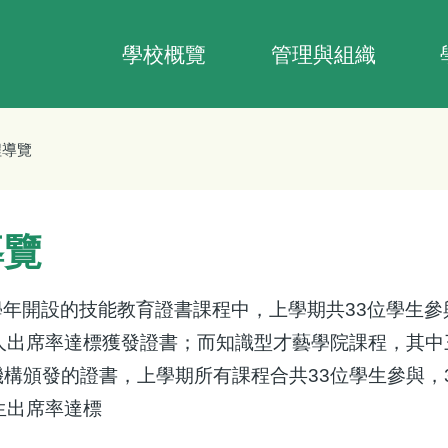
Main
navigation
學校概覽
管理與組織
程導覽
導覽
學年開設的技能教育證書課程中，上學期共
33
位學生參
人出席率達標獲發證書；而知識型才藝學院課程，其中
機構頒發的證書，上學期所有課程合共
33
位學生參與，
生出席率達標