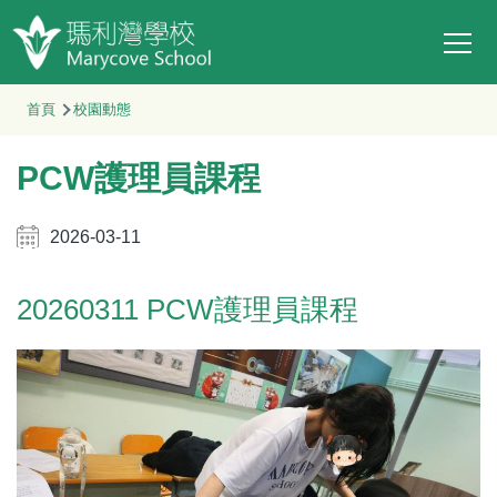
Main
移至主內容
T
navi
導
首頁
校園動態
航
PCW護理員課程
連
結
2026-03-11
20260311 PCW護理員課程