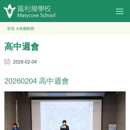
Main
移至主內容
T
navi
導
首頁
校園動態
航
高中週會
連
結
2026-02-04
20260204 高中週會