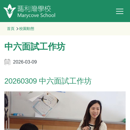
Main
移至主內容
T
navi
導
首頁
校園動態
航
中六面試工作坊
連
結
2026-03-09
20260309 中六面試工作坊