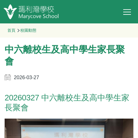
Main
移至主內容
T
navi
導
首頁
校園動態
航
中六離校生及高中學生家長聚
連
結
會
2026-03-27
20260327 中六離校生及高中學生家
長聚會