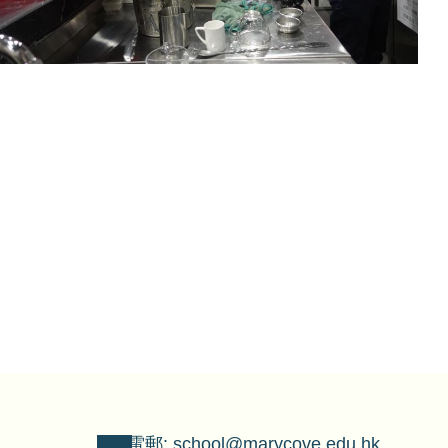
電郵: school@marycove.edu.hk