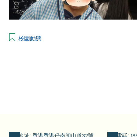
校園動態
地址: 香港香港仔南朗山道32號
電話: (85