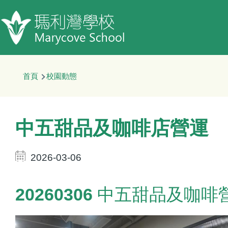
移至主內容
導
首頁
校園動態
航
連
結
中五甜品及咖啡店營運
2026-03-06
20260306 中五甜品及咖啡