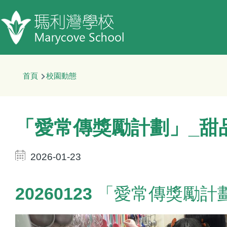
移至主內容
導
首頁
校園動態
航
連
結
「愛常傳獎勵計劃」_甜
2026-01-23
20260123 「愛常傳獎勵